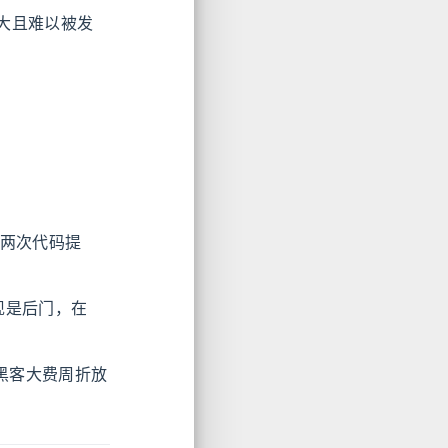
大且难以被发
了两次代码提
现是后门，在
，黑客大费周折放