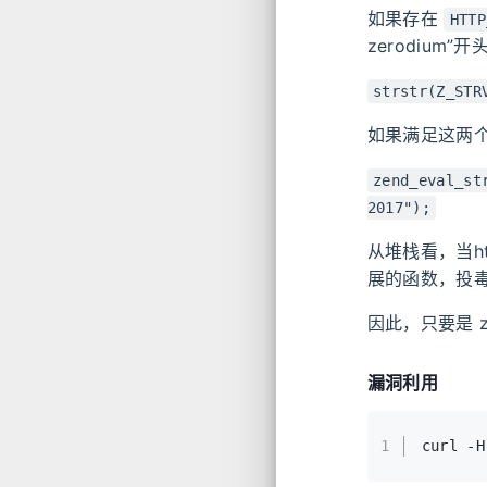
如果存在
HTTP
zerodium”开
strstr(Z_STR
如果满足这两个条
zend_eval_st
2017");
从堆栈看，当h
展的函数，投
因此，只要是 
漏洞利用
1
curl -H