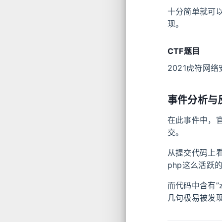
十分简单就可
现。
CTF题目
2021虎符网络
事件分析与
在此事件中，官
交。
从提交代码上
php这么活跃
而代码中含有”z
几句极易被发