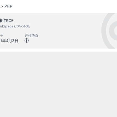
>
PHP
事件RCE
.ink/pages/05c4c8/
于
许可协议
21年4月3日
Flask渗透1：de
邮箱(可选)
网址(可选)