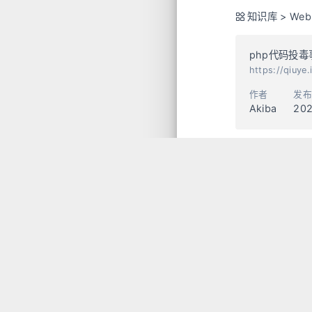
知识库
>
Web
php代码投毒
https://qiuye
作者
发布
Akiba
20
ntfs流隐写
昵称