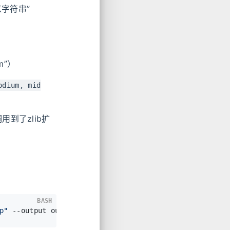
以字符串”
m”）
odium, mid
用到了zlib扩
BASH
p"
 --output out.txt