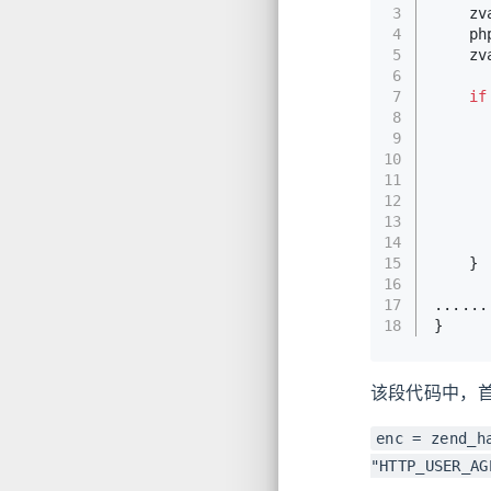
3
	z
4
	p
5
	z
6
7
if
8
9
10
11
12
13
14
15
	}
16
17
......
18
}
该段代码中，首先
enc = zend_h
"HTTP_USER_AG