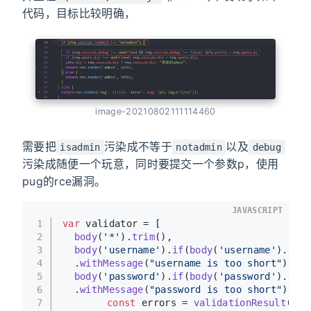
代码，目标比较明确，
image-20210802111114460
需要把
污染成不等于
以及
isadmin
notadmin
debug
污染成随便一个玩意，同时要提交一个参数p，使用
pug的rce漏洞。
JAVASCRIPT
1
var
 validator = [
2
body
(
'*'
).
trim
(),
3
body
(
'username'
).
if
(
body
(
'username'
).
exis
4
  .
withMessage
(
"username is too short"
),
5
body
(
'password'
).
if
(
body
(
'password'
).
exis
6
  .
withMessage
(
"password is too short"
),
(
re
7
const
 errors = 
validationResult
(req