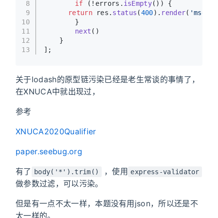
8
if
 (!errors.
isEmpty
()) {
9
return
 res.
status
(
400
).
render
(
'msg'
, 
10
		}
11
next
()
12
	}
13
];
关于lodash的原型链污染已经是老生常谈的事情了，
在XNUCA中就出现过，
参考
XNUCA2020Qualifier
paper.seebug.org
有了
，使用
body('*').trim()
express-validator
做参数过滤，可以污染。
但是有一点不太一样，本题没有用json，所以还是不
太一样的。