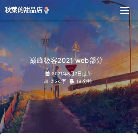
秋葉的甜品店🍨
巅峰极客2021 web部分
_
2021年8月2日 上午
2.2k 字
19 分钟